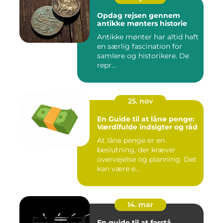
Opdag rejsen gennem
antikke mønters historie
Antikke mønter har altid haft
en særlig fascination for
samlere og historikere. De
repr...
25. nov
En Guide til at låne penge:
Værdifulde indsigter og råd
At låne penge er en
beslutning, der kræver
overvejelse og planning. Det
kan være e...
14. mar
En guide til at forstå