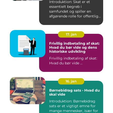
Introduktion: Skat er et
essentielt begreb i
samfundet og spiller en
afgørende rolle for offentlige
...
17. jan
Frivillig indbetaling af skat:
Hvad du bør vide og dens
historiske udvikling
Frivillig indbetaling af skat:
Hvad du bør vide ...
16. jan
Børnebidrag sats - Hvad du
skal vide
Introduktion: Børnebidrag
sats er et vigtigt emne for
mange mennesker, især for