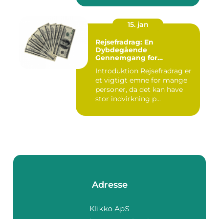
15. jan
Rejsefradrag: En
Dybdegående
Gennemgang for
Interesserede Personer
Introduktion Rejsefradrag er
et vigtigt emne for mange
personer, da det kan have
stor indvirkning p...
Adresse