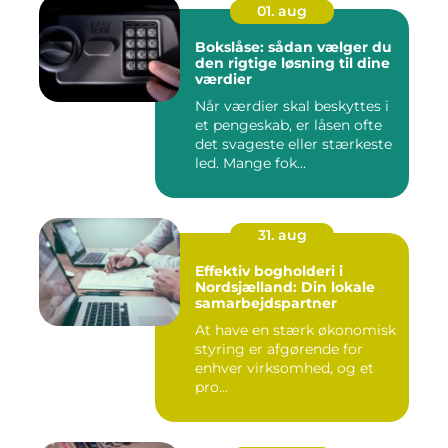
01. aug
Bokslåse: sådan vælger du
den rigtige løsning til dine
værdier
Når værdier skal beskyttes i
et pengeskab, er låsen ofte
det svageste eller stærkeste
led. Mange fok...
31. aug
Effektiv bogholderi i
Nordsjælland: Din lokale
samarbejdspartner
At have en stærk økonomisk
styring er afgørende for
enhver virksomhed, og et
pro...