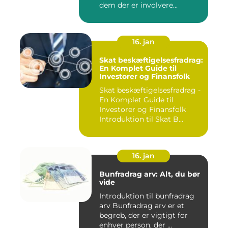
dem der er involvere...
16. jan
Skat beskæftigelsesfradrag:
En Komplet Guide til
Investorer og Finansfolk
Skat beskæftigelsesfradrag -
En Komplet Guide til
Investorer og Finansfolk
Introduktion til Skat B...
16. jan
Bunfradrag arv: Alt, du bør
vide
Introduktion til bunfradrag
arv Bunfradrag arv er et
begreb, der er vigtigt for
enhver person, der ...