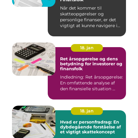
Når det kommer til
skatteopgørelser og
personlige finanser, er det
vigtigt at kunne navigere i
de fo...
18. jan
Ret årsopgørelse og dens
betydning for investorer og
finansfolk
Indledning: Ret årsopgørelse:
En omfattende analyse af
den finansielle situation ...
18. jan
Hvad er personfradrag: En
dybdegående forståelse af
et vigtigt skattekoncept