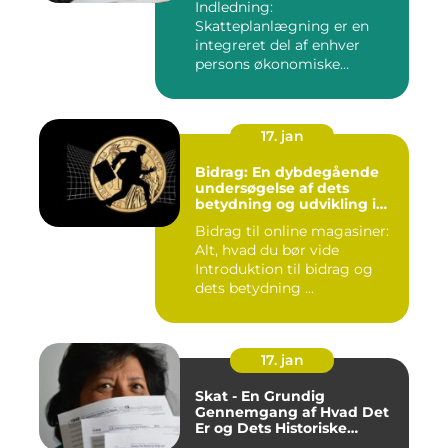
Indledning:
Skatteplanlægning er en
integreret del af enhver
persons økonomiske
strategi. Et aspekt ...
17. jan
Bidrag: En dybdegående
undersøgelse af dets
betydning og udvikling i
online magasiner
Bidrag til online magasiner:
Alt, hvad du bør vide
Introduktion til bidrag og
dets betydning ...
17. jan
Skat - En Grundig
Gennemgang af Hvad Det
Er og Dets Historiske
Udvikling