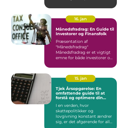
16. jan
Månedsfradrag: En Guide til
Investorer og Finansfolk
Præsentation af
"Månedsfradrag"
Månedsfradrag er et vigtigt
emne for både investorer og
finansfolk,...
15. jan
Tjek Årsopgørelse: En
omfattende guide til at
forstå og optimere din
årsopgørelse
I en verden, hvor
skattepolitikker og
lovgivning konstant ændrer
sig, er det afgørende for alle
borg...