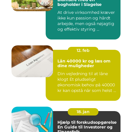
bogholder i Slagelse
At drive virksomhed kræver
ikke kun passion og hårdt
arbejde, men også nøjagtig
og effektiv styring ...
12. feb
Lån 40000 kr og læs om
dine muligheder
Din vejledning til at låne
klogt Et pludseligt
økonomisk behov på 40000
kr kan opstå når som helst ...
18. jan
Hjælp til forskudsopgørelse
En Guide til Investorer og
Finansfolk