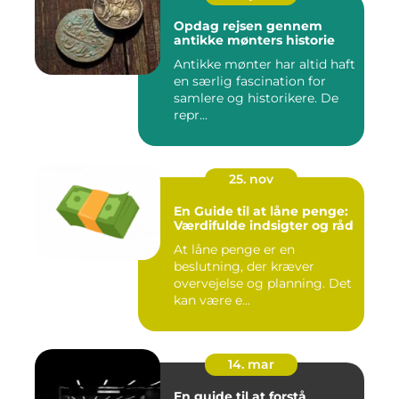
Opdag rejsen gennem
antikke mønters historie
Antikke mønter har altid haft
en særlig fascination for
samlere og historikere. De
repr...
25. nov
En Guide til at låne penge:
Værdifulde indsigter og råd
At låne penge er en
beslutning, der kræver
overvejelse og planning. Det
kan være e...
14. mar
En guide til at forstå