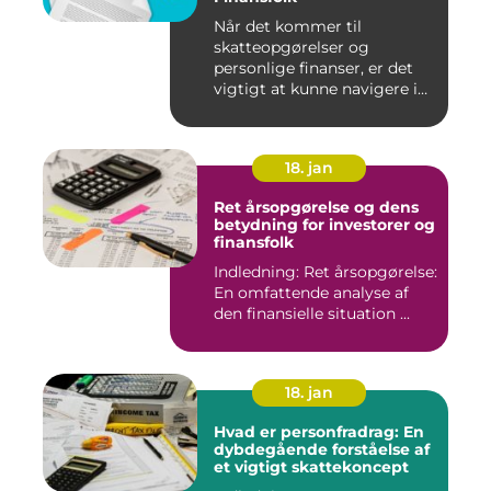
Når det kommer til
skatteopgørelser og
personlige finanser, er det
vigtigt at kunne navigere i
de fo...
18. jan
Ret årsopgørelse og dens
betydning for investorer og
finansfolk
Indledning: Ret årsopgørelse:
En omfattende analyse af
den finansielle situation ...
18. jan
Hvad er personfradrag: En
dybdegående forståelse af
et vigtigt skattekoncept