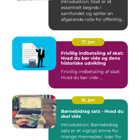
Introduktion: Skat er et
essentielt begreb i
samfundet og spiller en
afgørende rolle for offentlige
...
17. jan
Frivillig indbetaling af skat:
Hvad du bør vide og dens
historiske udvikling
Frivillig indbetaling af skat:
Hvad du bør vide ...
16. jan
Børnebidrag sats - Hvad du
skal vide
Introduktion: Børnebidrag
sats er et vigtigt emne for
mange mennesker, især for