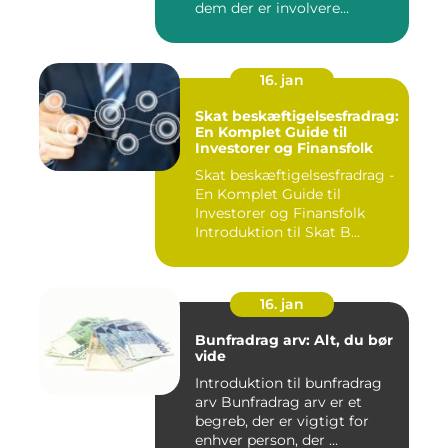
dem der er involvere...
16. jan
Skat beskæftigelsesfradrag:
En Komplet Guide til
Investorer og Finansfolk
Skat beskæftigelsesfradrag -
En Komplet Guide til
Investorer og Finansfolk
Introduktion til Skat B...
16. jan
Bunfradrag arv: Alt, du bør
vide
Introduktion til bunfradrag
arv Bunfradrag arv er et
begreb, der er vigtigt for
enhver person, der ...