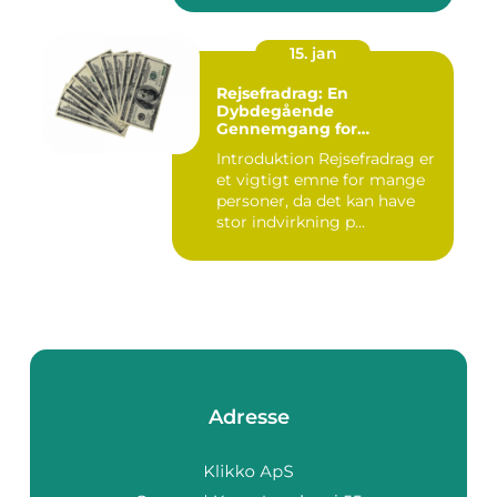
15. jan
Rejsefradrag: En
Dybdegående
Gennemgang for
Interesserede Personer
Introduktion Rejsefradrag er
et vigtigt emne for mange
personer, da det kan have
stor indvirkning p...
Adresse