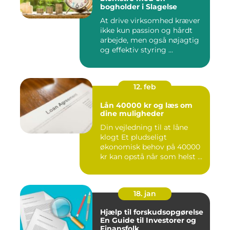
bogholder i Slagelse
At drive virksomhed kræver
ikke kun passion og hårdt
arbejde, men også nøjagtig
og effektiv styring ...
12. feb
Lån 40000 kr og læs om
dine muligheder
Din vejledning til at låne
klogt Et pludseligt
økonomisk behov på 40000
kr kan opstå når som helst ...
18. jan
Hjælp til forskudsopgørelse
En Guide til Investorer og
Finansfolk