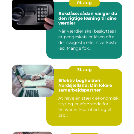
01. aug
Bokslåse: sådan vælger du
den rigtige løsning til dine
værdier
Når værdier skal beskyttes i
et pengeskab, er låsen ofte
det svageste eller stærkeste
led. Mange fok...
31. aug
Effektiv bogholderi i
Nordsjælland: Din lokale
samarbejdspartner
At have en stærk økonomisk
styring er afgørende for
enhver virksomhed, og et
pro...