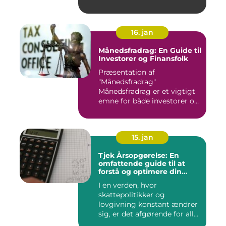
16. jan
Månedsfradrag: En Guide til
Investorer og Finansfolk
Præsentation af
"Månedsfradrag"
Månedsfradrag er et vigtigt
emne for både investorer og
finansfolk,...
15. jan
Tjek Årsopgørelse: En
omfattende guide til at
forstå og optimere din
årsopgørelse
I en verden, hvor
skattepolitikker og
lovgivning konstant ændrer
sig, er det afgørende for alle
borg...