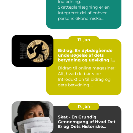
Indledning:
Skatteplanlægning er en
integreret del af enhver
persons økonomiske
strategi. Et aspekt ...
17. jan
Bidrag: En dybdegående
undersøgelse af dets
betydning og udvikling i
online magasiner
Bidrag til online magasiner:
Alt, hvad du bør vide
Introduktion til bidrag og
dets betydning ...
17. jan
Skat - En Grundig
Gennemgang af Hvad Det
Er og Dets Historiske
Udvikling