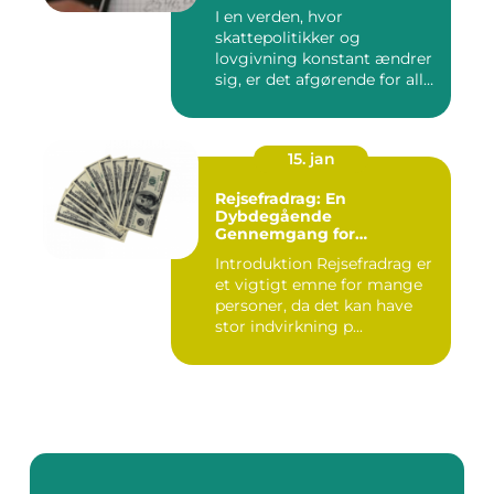
årsopgørelse
I en verden, hvor
skattepolitikker og
lovgivning konstant ændrer
sig, er det afgørende for alle
borg...
15. jan
Rejsefradrag: En
Dybdegående
Gennemgang for
Interesserede Personer
Introduktion Rejsefradrag er
et vigtigt emne for mange
personer, da det kan have
stor indvirkning p...