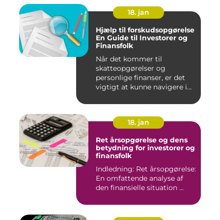
18. jan
Hjælp til forskudsopgørelse
En Guide til Investorer og
Finansfolk
Når det kommer til
skatteopgørelser og
personlige finanser, er det
vigtigt at kunne navigere i
de fo...
18. jan
Ret årsopgørelse og dens
betydning for investorer og
finansfolk
Indledning: Ret årsopgørelse:
En omfattende analyse af
den finansielle situation ...