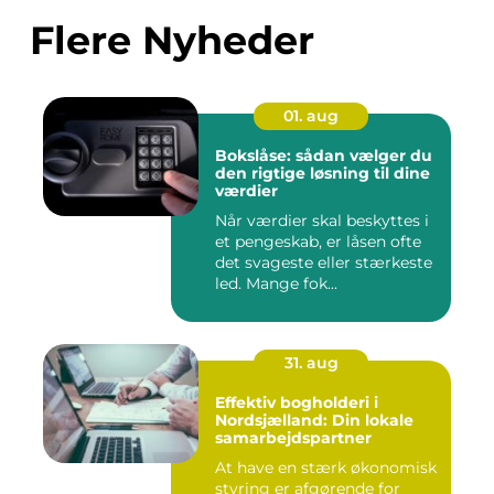
Flere Nyheder
01. aug
Bokslåse: sådan vælger du
den rigtige løsning til dine
værdier
Når værdier skal beskyttes i
et pengeskab, er låsen ofte
det svageste eller stærkeste
led. Mange fok...
31. aug
Effektiv bogholderi i
Nordsjælland: Din lokale
samarbejdspartner
At have en stærk økonomisk
styring er afgørende for