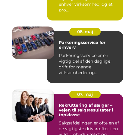
enhver virksomhed, og et
pro...
08. maj
Parkeringsservice for
erhverv
Parkeringsservice er en
vigtig del af den daglige
drift for mange
virksomheder og
boligforeninger. E...
07. maj
Rekruttering af sælger –
vejen til salgsresultater i
topklasse
Salgsafdelingen er ofte en af
de vigtigste drivkræfter i en
virksomheds vækst og