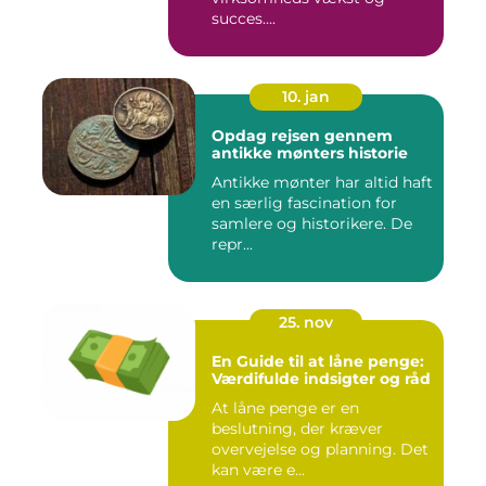
succes....
10. jan
Opdag rejsen gennem
antikke mønters historie
Antikke mønter har altid haft
en særlig fascination for
samlere og historikere. De
repr...
25. nov
En Guide til at låne penge:
Værdifulde indsigter og råd
At låne penge er en
beslutning, der kræver
overvejelse og planning. Det
kan være e...