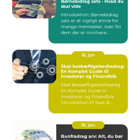
Børnebidrag sats - Hvad du
skal vide
Introduktion: Børnebidrag
sats er et vigtigt emne for
mange mennesker, især for
dem der er involvere...
16. jan
Skat beskæftigelsesfradrag:
En Komplet Guide til
Investorer og Finansfolk
Skat beskæftigelsesfradrag -
En Komplet Guide til
Investorer og Finansfolk
Introduktion til Skat B...
16. jan
Bunfradrag arv: Alt, du bør