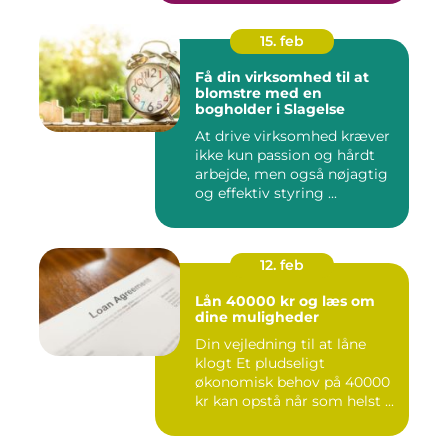
15. feb
Få din virksomhed til at
blomstre med en
bogholder i Slagelse
At drive virksomhed kræver
ikke kun passion og hårdt
arbejde, men også nøjagtig
og effektiv styring ...
12. feb
Lån 40000 kr og læs om
dine muligheder
Din vejledning til at låne
klogt Et pludseligt
økonomisk behov på 40000
kr kan opstå når som helst ...