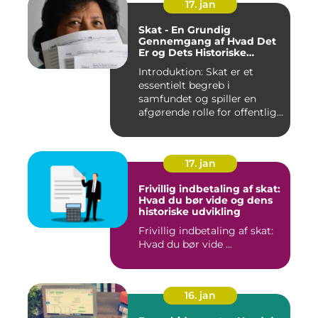
17. jan
Skat - En Grundig
Gennemgang af Hvad Det
Er og Dets Historiske
Udvikling
Introduktion: Skat er et
essentielt begreb i
samfundet og spiller en
afgørende rolle for offentlige
...
17. jan
Frivillig indbetaling af skat:
Hvad du bør vide og dens
historiske udvikling
Frivillig indbetaling af skat:
Hvad du bør vide ...
16. jan