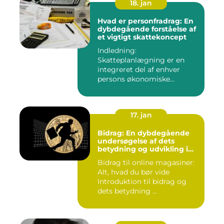
18. jan
Hvad er personfradrag: En
dybdegående forståelse af
et vigtigt skattekoncept
Indledning:
Skatteplanlægning er en
integreret del af enhver
persons økonomiske
strategi. Et aspekt ...
17. jan
Bidrag: En dybdegående
undersøgelse af dets
betydning og udvikling i
online magasiner
Bidrag til online magasiner:
Alt, hvad du bør vide
Introduktion til bidrag og
dets betydning ...