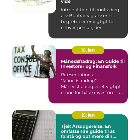
vide
Introduktion til bunfradrag
arv Bunfradrag arv er et
begreb, der er vigtigt for
enhver person, der ...
16. jan
Månedsfradrag: En Guide til
Investorer og Finansfolk
Præsentation af
"Månedsfradrag"
Månedsfradrag er et vigtigt
emne for både investorer og
finansfolk,...
15. jan
Tjek Årsopgørelse: En
omfattende guide til at
forstå og optimere din