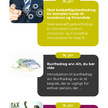
16. jan
Skat beskæftigelsesfradrag:
En Komplet Guide til
Investorer og Finansfolk
Skat beskæftigelsesfradrag -
En Komplet Guide til
Investorer og Finansfolk
Introduktion til Skat B...
16. jan
Bunfradrag arv: Alt, du bør
vide
Introduktion til bunfradrag
arv Bunfradrag arv er et
begreb, der er vigtigt for
enhver person, der ...
16. jan