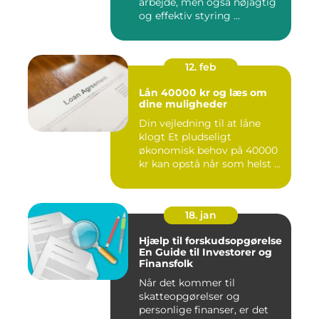
arbejde, men også nøjagtig
og effektiv styring ...
12. feb
Lån 40000 kr og læs om
dine muligheder
Din vejledning til at låne
klogt Et pludseligt
økonomisk behov på 40000
kr kan opstå når som helst ...
18. jan
Hjælp til forskudsopgørelse
En Guide til Investorer og
Finansfolk
Når det kommer til
skatteopgørelser og
personlige finanser, er det