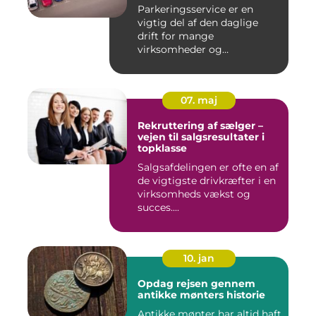
Parkeringsservice er en
vigtig del af den daglige
drift for mange
virksomheder og
boligforeninger. E...
07. maj
Rekruttering af sælger –
vejen til salgsresultater i
topklasse
Salgsafdelingen er ofte en af
de vigtigste drivkræfter i en
virksomheds vækst og
succes....
10. jan
Opdag rejsen gennem
antikke mønters historie
Antikke mønter har altid haft