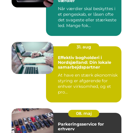
værdier
Når værdier skal beskyttes i
et pengeskab, er låsen ofte
det svageste eller stærkeste
led. Mange fok...
31. aug
Effektiv bogholderi i
Nordsjælland: Din lokale
samarbejdspartner
At have en stærk økonomisk
styring er afgørende for
enhver virksomhed, og et
pro...
08. maj
Parkeringsservice for
erhverv