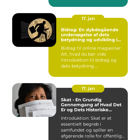
strategi. Et aspekt ...
17. jan
Bidrag: En dybdegående
undersøgelse af dets
betydning og udvikling i
online magasiner
Bidrag til online magasiner:
Alt, hvad du bør vide
Introduktion til bidrag og
dets betydning ...
17. jan
Skat - En Grundig
Gennemgang af Hvad Det
Er og Dets Historiske
Udvikling
Introduktion: Skat er et
essentielt begreb i
samfundet og spiller en
afgørende rolle for offentlige