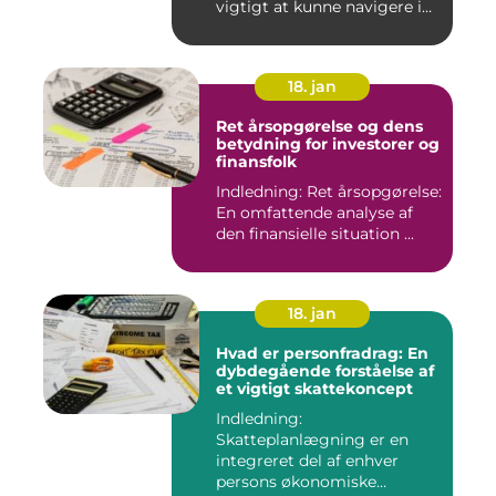
vigtigt at kunne navigere i
de fo...
18. jan
Ret årsopgørelse og dens
betydning for investorer og
finansfolk
Indledning: Ret årsopgørelse:
En omfattende analyse af
den finansielle situation ...
18. jan
Hvad er personfradrag: En
dybdegående forståelse af
et vigtigt skattekoncept
Indledning:
Skatteplanlægning er en
integreret del af enhver
persons økonomiske