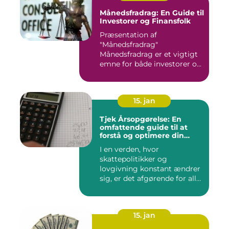
Månedsfradrag: En Guide til
Investorer og Finansfolk
Præsentation af
"Månedsfradrag"
Månedsfradrag er et vigtigt
emne for både investorer og
finansfolk,...
15. jan
Tjek Årsopgørelse: En
omfattende guide til at
forstå og optimere din
årsopgørelse
I en verden, hvor
skattepolitikker og
lovgivning konstant ændrer
sig, er det afgørende for alle
borg...
15. jan