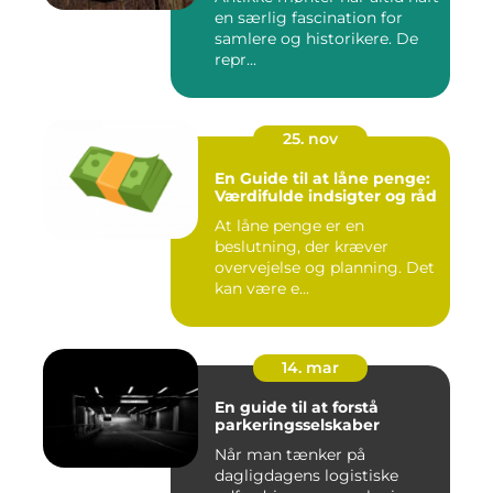
en særlig fascination for
samlere og historikere. De
repr...
25. nov
En Guide til at låne penge:
Værdifulde indsigter og råd
At låne penge er en
beslutning, der kræver
overvejelse og planning. Det
kan være e...
14. mar
En guide til at forstå
parkeringsselskaber
Når man tænker på
dagligdagens logistiske