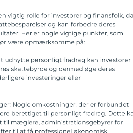
en vigtig rolle for investorer og finansfolk, d
kattebesparelser og kan forbedre deres
tater. Her er nogle vigtige punkter, som
k bør være opmærksomme på:
at udnytte personligt fradrag kan investorer
eres skattebyrde og dermed øge deres
erligere investeringer eller
ger: Nogle omkostninger, der er forbundet
re berettiget til personligt fradrag. Dette k
t til mæglere, administrationsgebyrer for
fter til at få professionel økonomisk