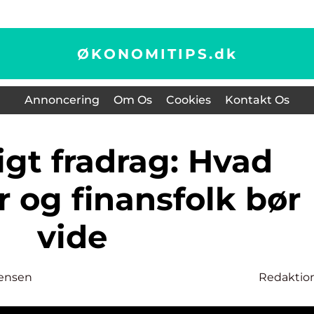
ØKONOMITIPS.
dk
Annoncering
Om Os
Cookies
Kontakt Os
r og finansfolk bør
vide
tensen
Redaktio