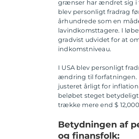
grænser har ændret sig i 
blev personligt fradrag fø
århundrede som en måde
lavindkomsttagere. I løbe
gradvist udvidet for at om
indkomstniveau.
I USA blev personligt frad
ændring til forfatningen.
justeret årligt for inflat
beløbet steget betydeligt,
trække mere end $ 12,000 
Betydningen af pe
og finansfolk: