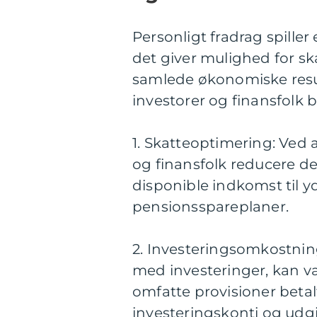
Personligt fradrag spiller 
det giver mulighed for s
samlede økonomiske resul
investorer og finansfol
1. Skatteoptimering: Ved 
og finansfolk reducere d
disponible indkomst til yd
pensionsspareplaner.
2. Investeringsomkostnin
med investeringer, kan væ
omfatte provisioner betal
investeringskonti og udgi