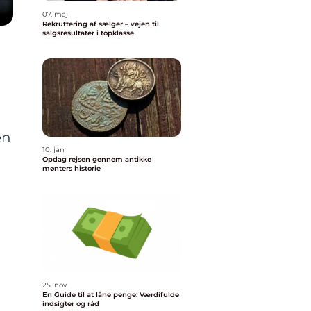
07. maj
Rekruttering af sælger – vejen til
salgsresultater i topklasse
en
10. jan
Opdag rejsen gennem antikke
mønters historie
25. nov
En Guide til at låne penge: Værdifulde
indsigter og råd