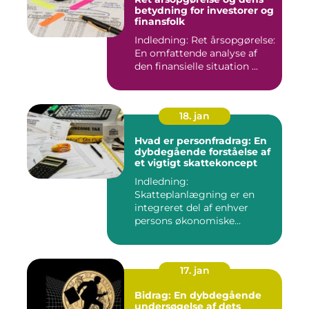
betydning for investorer og
finansfolk
Indledning: Ret årsopgørelse:
En omfattende analyse af
den finansielle situation ...
18. jan
Hvad er personfradrag: En
dybdegående forståelse af
et vigtigt skattekoncept
Indledning:
Skatteplanlægning er en
integreret del af enhver
persons økonomiske
strategi. Et aspekt ...
17. jan
Bidrag: En dybdegående
undersøgelse af dets