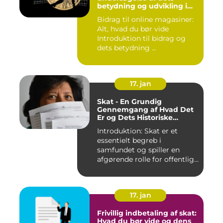
betydning og udvikling i
online magasiner
Bidrag til online magasiner:
Alt, hvad du bør vide
Introduktion til bidrag og
dets betydning ...
17. jan
Skat - En Grundig
Gennemgang af Hvad Det
Er og Dets Historiske
Udvikling
Introduktion: Skat er et
essentielt begreb i
samfundet og spiller en
afgørende rolle for offentlige
...
17. jan
Frivillig indbetaling af skat:
Hvad du bør vide og dens