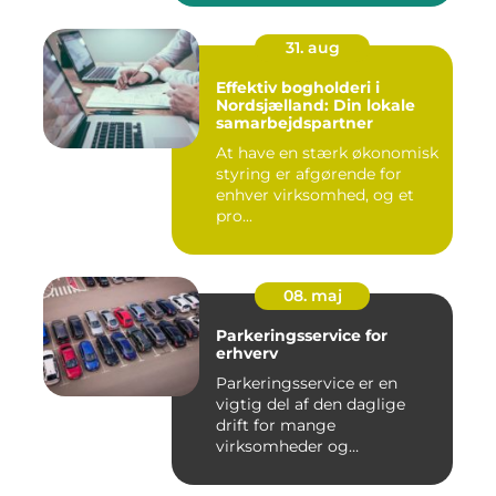
31. aug
Effektiv bogholderi i
Nordsjælland: Din lokale
samarbejdspartner
At have en stærk økonomisk
styring er afgørende for
enhver virksomhed, og et
pro...
08. maj
Parkeringsservice for
erhverv
Parkeringsservice er en
vigtig del af den daglige
drift for mange
virksomheder og
boligforeninger. E...