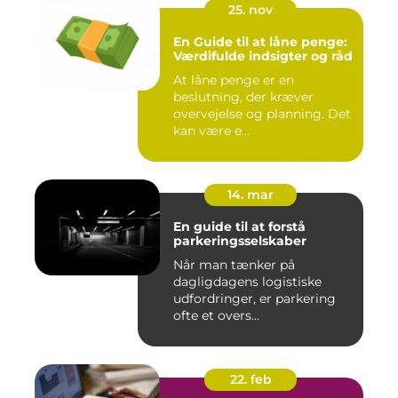
25. nov
En Guide til at låne penge:
Værdifulde indsigter og råd
At låne penge er en
beslutning, der kræver
overvejelse og planning. Det
kan være e...
14. mar
En guide til at forstå
parkeringsselskaber
Når man tænker på
dagligdagens logistiske
udfordringer, er parkering
ofte et overs...
22. feb