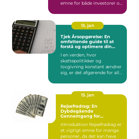
emne for både investorer og
finansfolk,...
15. jan
Tjek Årsopgørelse: En
omfattende guide til at
forstå og optimere din
årsopgørelse
I en verden, hvor
skattepolitikker og
lovgivning konstant ændrer
sig, er det afgørende for alle
borg...
15. jan
Rejsefradrag: En
Dybdegående
Gennemgang for
Interesserede Personer
Introduktion Rejsefradrag er
et vigtigt emne for mange
personer, da det kan have