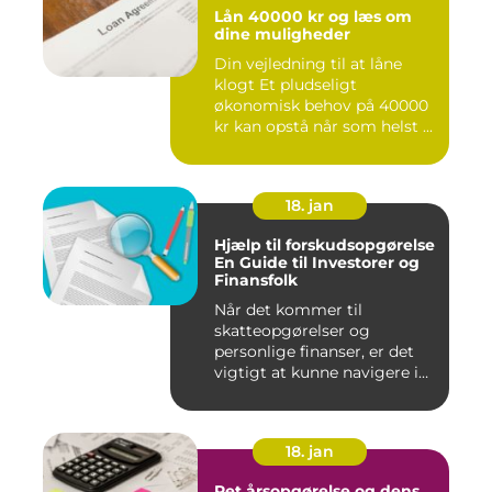
Lån 40000 kr og læs om
dine muligheder
Din vejledning til at låne
klogt Et pludseligt
økonomisk behov på 40000
kr kan opstå når som helst ...
18. jan
Hjælp til forskudsopgørelse
En Guide til Investorer og
Finansfolk
Når det kommer til
skatteopgørelser og
personlige finanser, er det
vigtigt at kunne navigere i
de fo...
18. jan
Ret årsopgørelse og dens