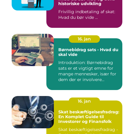
historiske udvikling
Frivillig indbetaling af skat:
Hvad du bør vide ...
16. jan
Børnebidrag sats - Hvad du
skal vide
Introduktion: Børnebidrag
sats er et vigtigt emne for
mange mennesker, især for
dem der er involvere...
16. jan
Skat beskæftigelsesfradrag:
En Komplet Guide til
Investorer og Finansfolk
Skat beskæftigelsesfradrag -