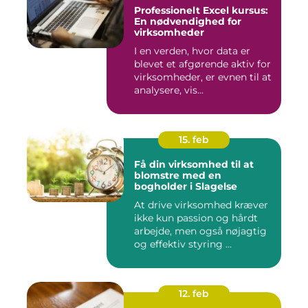
Professionelt Excel kursus:
En nødvendighed for
virksomheder
I en verden, hvor data er
blevet et afgørende aktiv for
virksomheder, er evnen til at
analysere, vis...
15. feb
Få din virksomhed til at
blomstre med en
bogholder i Slagelse
At drive virksomhed kræver
ikke kun passion og hårdt
arbejde, men også nøjagtig
og effektiv styring ...
12. feb