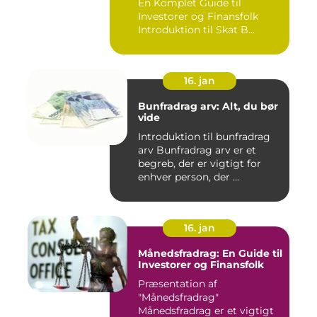
En Komplet Guide til
Investorer og Finansfolk
Introduktion til Skat B...
16. jan
Bunfradrag arv: Alt, du bør
vide
Introduktion til bunfradrag
arv Bunfradrag arv er et
begreb, der er vigtigt for
enhver person, der ...
16. jan
Månedsfradrag: En Guide til
Investorer og Finansfolk
Præsentation af
"Månedsfradrag"
Månedsfradrag er et vigtigt