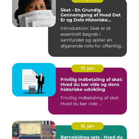
Skat - En Grundig
Gennemgang af Hvad Det
Er og Dets Historiske
Udvikling
Introduktion: Skat er et
essentielt begreb i
samfundet og spiller en
afgørende rolle for offentlige
...
17. jan
Frivillig indbetaling af skat:
Hvad du bør vide og dens
historiske udvikling
Frivillig indbetaling af skat:
Hvad du bør vide ...
16. jan
Børnebidrag sats - Hvad du