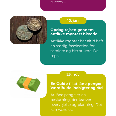
succes....
10. jan
Opdag rejsen gennem
antikke mønters historie
Antikke mønter har altid haft
en særlig fascination for
samlere og historikere. De
repr...
25. nov
En Guide til at låne penge:
Værdifulde indsigter og råd
At låne penge er en
beslutning, der kræver
overvejelse og planning. Det
kan være e...