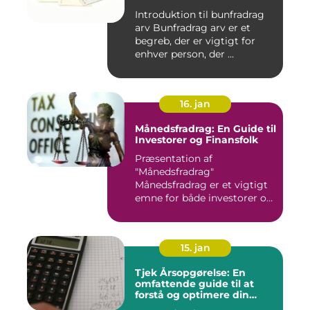
Introduktion til bunfradrag
arv Bunfradrag arv er et
begreb, der er vigtigt for
enhver person, der ...
16. jan
Månedsfradrag: En Guide til
Investorer og Finansfolk
Præsentation af
"Månedsfradrag"
Månedsfradrag er et vigtigt
emne for både investorer og
finansfolk,...
15. jan
Tjek Årsopgørelse: En
omfattende guide til at
forstå og optimere din
årsopgørelse