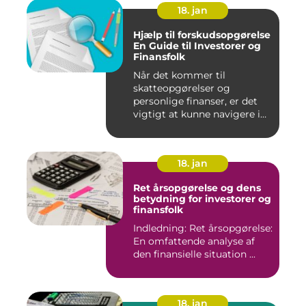
18. jan
Hjælp til forskudsopgørelse
En Guide til Investorer og
Finansfolk
Når det kommer til
skatteopgørelser og
personlige finanser, er det
vigtigt at kunne navigere i
de fo...
18. jan
Ret årsopgørelse og dens
betydning for investorer og
finansfolk
Indledning: Ret årsopgørelse:
En omfattende analyse af
den finansielle situation ...
18. jan