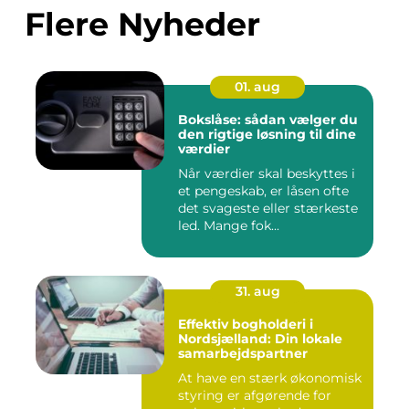
Flere Nyheder
01. aug
Bokslåse: sådan vælger du
den rigtige løsning til dine
værdier
Når værdier skal beskyttes i
et pengeskab, er låsen ofte
det svageste eller stærkeste
led. Mange fok...
31. aug
Effektiv bogholderi i
Nordsjælland: Din lokale
samarbejdspartner
At have en stærk økonomisk
styring er afgørende for