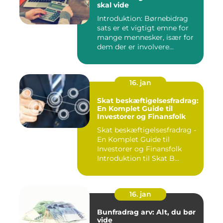
skal vide
Introduktion: Børnebidrag
sats er et vigtigt emne for
mange mennesker, især for
dem der er involvere...
16. jan
Skat beskæftigelsesfradrag:
En Komplet Guide til
Investorer og Finansfolk
Skat beskæftigelsesfradrag -
En Komplet Guide til
Investorer og Finansfolk
Introduktion til Skat B...
16. jan
Bunfradrag arv: Alt, du bør
vide