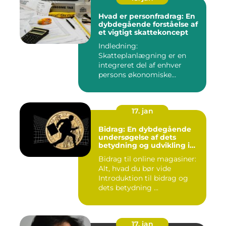
Hvad er personfradrag: En
dybdegående forståelse af
et vigtigt skattekoncept
Indledning:
Skatteplanlægning er en
integreret del af enhver
persons økonomiske
strategi. Et aspekt ...
17. jan
Bidrag: En dybdegående
undersøgelse af dets
betydning og udvikling i
online magasiner
Bidrag til online magasiner:
Alt, hvad du bør vide
Introduktion til bidrag og
dets betydning ...
17. jan