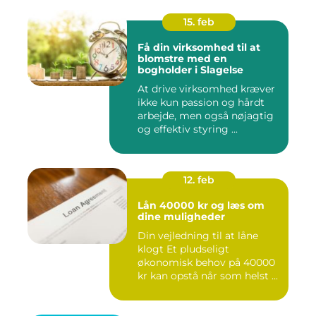
15. feb
Få din virksomhed til at
blomstre med en
bogholder i Slagelse
At drive virksomhed kræver
ikke kun passion og hårdt
arbejde, men også nøjagtig
og effektiv styring ...
12. feb
Lån 40000 kr og læs om
dine muligheder
Din vejledning til at låne
klogt Et pludseligt
økonomisk behov på 40000
kr kan opstå når som helst ...