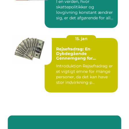
I en verden, hvor
skattepolitikker og
lovgivning konstant ændrer
sig, er det afgørende for alle
borg...
15. jan
Rejsefradrag: En
Dybdegående
Gennemgang for
Interesserede Personer
Introduktion Rejsefradrag er
et vigtigt emne for mange
personer, da det kan have
stor indvirkning p...