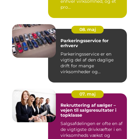
enhver virksomhed, og et
pro...
08. maj
Parkeringsservice for
erhverv
Parkeringsservice er en
vigtig del af den daglige
drift for mange
virksomheder og
boligforeninger. E...
07. maj
Rekruttering af sælger –
vejen til salgsresultater i
topklasse
Salgsafdelingen er ofte en af
de vigtigste drivkræfter i en
virksomheds vækst og